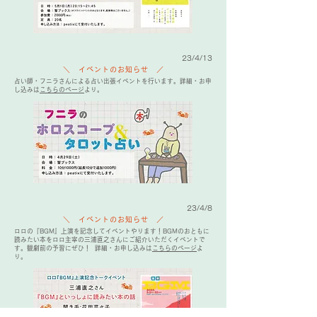
23/4/13
＼ イベントのお知らせ ／
占い師・フニラさんによる占い出張イベントを行います。詳細・お申
し込みは
こちらのページ
より。
23/4/8
＼ イベントのお知らせ ／
ロロの『BGM』上演を記念してイベントやります！BGMのおともに
読みたい本をロロ主宰の三浦直之さんにご紹介いただくイベントで
す。観劇前の予習にぜひ！ 詳細・お申し込みは
こちらのページ
よ
り。