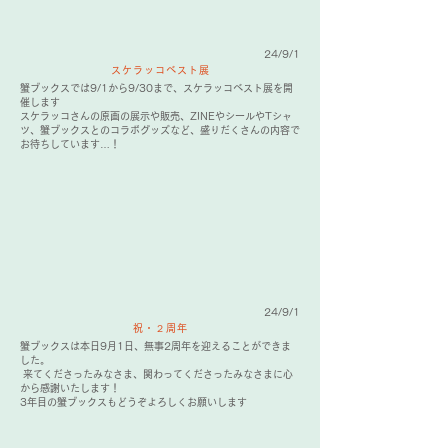
24/9/1
スケラッコベスト展
蟹ブックスでは9/1から9/30まで、スケラッコベスト展を開
催します
スケラッコさんの原画の展示や販売、ZINEやシールやTシャ
ツ、蟹ブックスとのコラボグッズなど、盛りだくさんの内容で
お待ちしています…！
24/9/1
祝・２周年
蟹ブックスは本日9月1日、無事2周年を迎えることができま
した。
来てくださったみなさま、関わってくださったみなさまに心
から感謝いたします！
3年目の蟹ブックスもどうぞよろしくお願いします