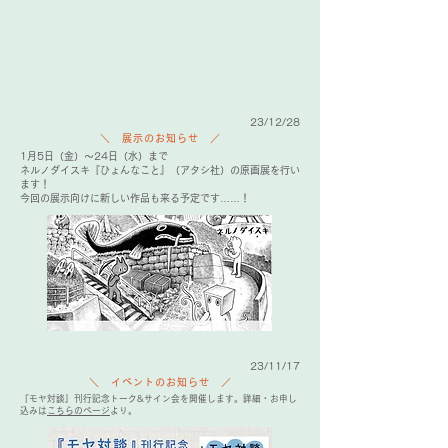
23/12/28
＼ 展示のお知らせ ／
1月5日（金）～24日（水）まで
ネルノダイスキ『ひょんなこと』（アタシ社）の原画展を行い
ます！
今回の展示向けに新しい作品も来る予定です……！
23/11/17
＼ イベントのお知らせ ／
『モヤ対談』刊行記念トーク&サイン会を開催します。詳細・お申し
込みは
こちらのページ
より。