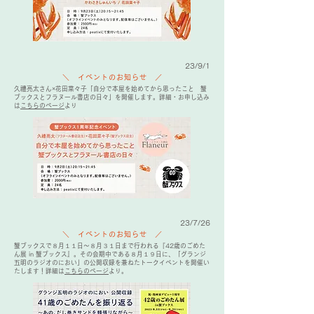
23/9/1
＼ イベントのお知らせ ／
久禮亮太さん×花田菜々子「自分で本屋を始めてから思ったこと 蟹
ブックスとフラヌール書店の日々」を開催します。詳細・お申し込み
は
こちらのページ
より
23/7/26
＼ イベントのお知らせ ／
蟹ブックスで８月１１日～８月３１日まで行われる『42歳のごめた
ん展 in 蟹ブックス』。その会期中である８月１９日に、「グランジ
五明のラジオのにおい」の公開収録を兼ねたトークイベントを開催い
たします！詳細は
こちらのページ
より。