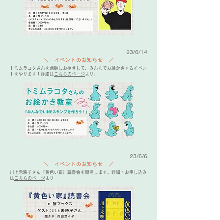
23/6/14
＼ イベントのお知らせ ／
トミムラコタさんを講師にお招きして、みんなでお絵かきするイベン
トをやります！詳細は
こちらのページ
より。
23/6/6
＼ イベントのお知らせ ／
川上未映子さん『黄色い家』読書会を開催します。詳細・お申し込み
は
こちらのページ
より