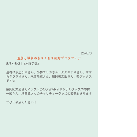
25/8/6
差別と戦争めちゃくちゃ反対ブックフェア
8/6〜8/31（木曜定休）
選者は荻上チキさん、小林エリカさん、スズキナオさん、せせ
らぎラジオさん、永井玲衣さん、藤岡拓太郎さん、蟹ブックス
です🦀
藤岡拓太郎さんイラストのNO WARオリジナルグッズや中村
一般さん、増田薫さんのチャリティーグッズの販売もあります
ぜひご来店ください！