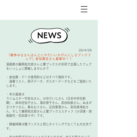
26/4/26
「戦争ゆるさんほんとにやだいいかげんにしろブックフ
ェア」参加書店さん募集中！！
漫画家の藤岡拓太郎さんと蟹ブックスが共同で企画したフェア
をいっしょに開催しませんか？
・参加費・データ使用料などはすべて無料です。
選書リスト、冊子データ、ポスターデータなどをご提供いた
します。
・本の選者は
ライムスター宇多丸さん、川中だいじさん（日本中学生新
聞）、岸本佐知子さん、酒井啓子さん、武田砂鉄さん、ぬまが
さワタリさん、春ねむりさん、疋田香澄さん、安田菜津紀さ
ん、そして藤岡拓太郎さんと蟹ブックススタッフ（小沼理・西
森路代・花田菜々子）です。
・開催時期は蟹ブックスと同じタイミングでなくても大丈夫で
す。