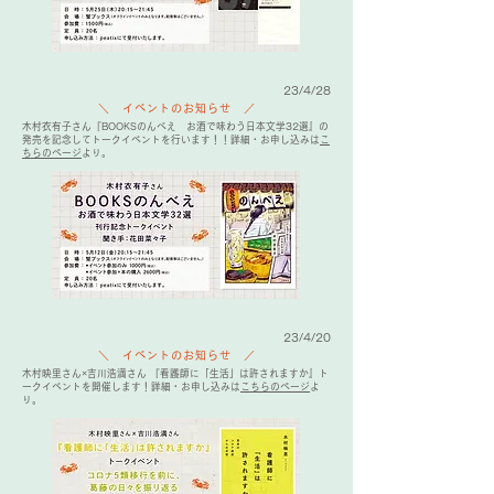
23/4/28
＼ イベントのお知らせ ／
木村衣有子さん『BOOKSのんべえ お酒で味わう日本文学32選』の
発売を記念してトークイベントを行います！！詳細・お申し込みは
こ
ちらのページ
より。
23/4/20
＼ イベントのお知らせ ／
木村映里さん×吉川浩満さん 『看護師に「生活」は許されますか』ト
ークイベントを開催します！詳細・お申し込みは
こちらのページ
よ
り。