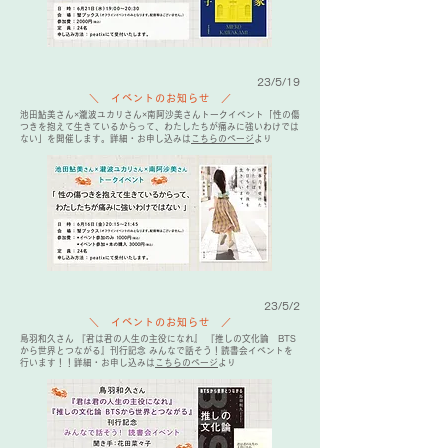
23/5/19
＼ イベントのお知らせ ／
池田鮎美さん×瀧波ユカリさん×南阿沙美さんトークイベント「性の傷
つきを抱えて生きているからって、わたしたちが痛みに強いわけでは
ない」を開催します。詳細・お申し込みは
こちらのページ
より
23/5/2
＼ イベントのお知らせ ／
鳥羽和久さん 『君は君の人生の主役になれ』 『推しの文化論 BTS
から世界とつながる』刊行記念 みんなで話そう！読書会イベントを
行います！！詳細・お申し込みは
こちらのページ
より