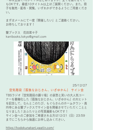
・本は全部で70タイトルほどありますが、全てを揃えなくて
もOKです。最低10タイトル以上はご展開ください。また、冊
子を販売・配布・閲覧、いずれかができるようにご用意くださ
い。
まずはメールにて一度「開催したい」とご連絡ください。
お待ちしております！
蟹ブックス 花田菜々子
kanibooks.tokyo@gmail.com
25/12/27
空気階段『孤独なおじさん、いざゆかん』 サイン会
TBSラジオ「空気階段の踊り場」の哀愁と笑いの大人気コー
ナーを書籍化した『孤独なおじさん、いざゆかん』の大ヒット
を記念して、なんとこのたび、もぐらさんのホームタウン・高
円寺にある蟹ブックスでサイン会を開催させていただくことと
なりました！おふたりとの写真撮影もOKです！
サイン会へのご参加をご希望される方は12/21（日）23:59
までにこちらから抽選にお申し込みください。
https://kodokunakani.peatix.com/